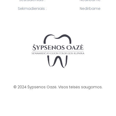
Sekmadieniais :
Nedirbame
©
2024
Šypsenos Oazė. Visos teisės saugomos.