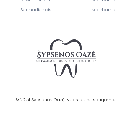
Sekmadieniais :
Nedirbame
©
2024
Šypsenos Oazė. Visos teisės saugomos.